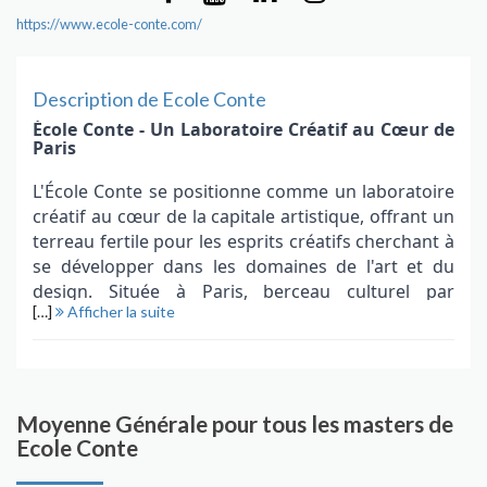
https://www.ecole-conte.com/
Description de Ecole Conte
École Conte - Un Laboratoire Créatif au Cœur de
Paris
L'École Conte se positionne comme un laboratoire
créatif au cœur de la capitale artistique, offrant un
terreau fertile pour les esprits créatifs cherchant à
se développer dans les domaines de l'art et du
design. Située à Paris, berceau culturel par
[…]
Afficher la suite
excellence, l'école incarne une approche
contemporaine de l'éducation artistique, mettant
l'accent sur l'expérimentation, l'innovation et la
collaboration.
Moyenne Générale pour tous les masters de
Les programmes académiques de l'École Conte
Ecole Conte
sont soigneusement élaborés pour offrir une