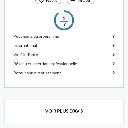
Favoris
Partager
9
10
Pédagogie du programme
9
International
9
Vie étudiante
9
Réseau et insertion professionnelle
9
Retour sur investissement
9
VOIR PLUS D’AVIS