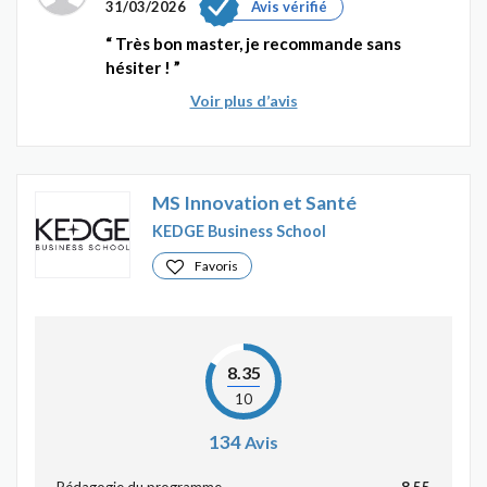
31/03/2026
Avis vérifié
Très bon master, je recommande sans
hésiter !
Voir plus d’avis
MS Innovation et Santé
KEDGE Business School
Favoris
8.35
10
134
Avis
Pédagogie du programme
8.55