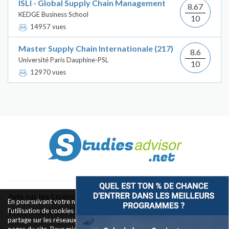
ISLI - Global Supply Chain Management
8.67
KEDGE Business School
10
14957 vues
Master Supply Chain Internationale (217)
8.6
Université Paris Dauphine-PSL
10
12970 vues
Avis sur les Licences & Bachelors
En poursuivant votre navigation sur ce site, vous acceptez
l'utilisation de cookies pour le fonctionnement des boutons de
Classement des Écoles
partage sur les réseaux sociaux et la mesure d'audience des