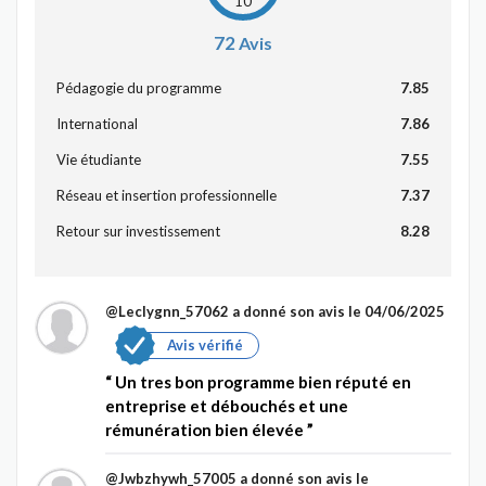
10
72
Avis
Pédagogie du programme
7.85
International
7.86
Vie étudiante
7.55
Réseau et insertion professionnelle
7.37
Retour sur investissement
8.28
@Leclygnn_57062
a donné son avis le 04/06/2025
Avis vérifié
Un tres bon programme bien réputé en
entreprise et débouchés et une
rémunération bien élevée
@Jwbzhywh_57005
a donné son avis le