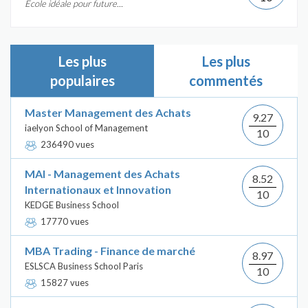
École idéale pour future...
Les plus
Les plus
populaires
commentés
Master Management des Achats
9.27
iaelyon School of Management
10
236490 vues
MAI - Management des Achats
8.52
Internationaux et Innovation
10
KEDGE Business School
17770 vues
MBA Trading - Finance de marché
8.97
ESLSCA Business School Paris
10
15827 vues