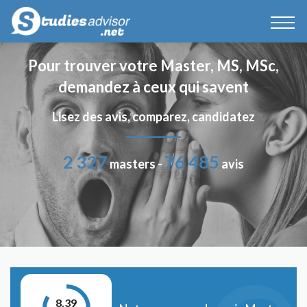
Pour trouver votre Master, MS, MSc,
demandez à ceux qui savent
Lisez des avis, comparez, candidatez
2 327
76 485
masters -
avis
8.39