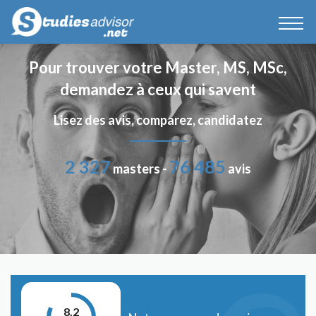
Pour trouver votre Master, MS, MSc,
demandez à ceux qui savent
Lisez des avis, comparez, candidatez
2 327
76 485
masters -
avis
8.2