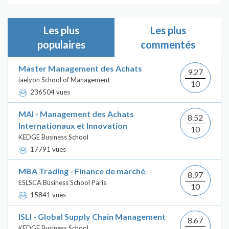
Les plus
Les plus
populaires
commentés
Master Management des Achats
9.27
iaelyon School of Management
10
236504 vues
MAI - Management des Achats
8.52
Internationaux et Innovation
10
KEDGE Business School
17791 vues
MBA Trading - Finance de marché
8.97
ESLSCA Business School Paris
10
15841 vues
ISLI - Global Supply Chain Management
8.67
KEDGE Business School