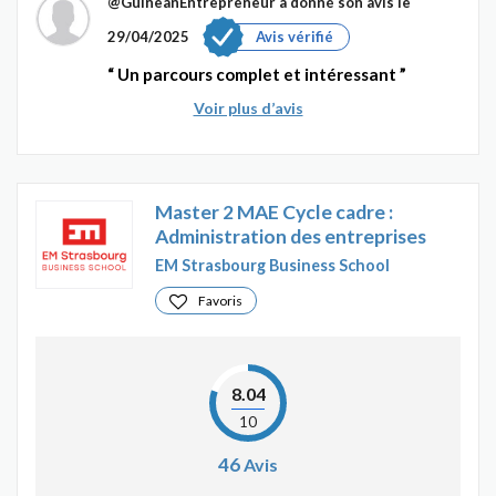
@GuineanEntrepreneur
a donné son avis le
29/04/2025
Avis vérifié
Un parcours complet et intéressant
Voir plus d’avis
Master 2 MAE Cycle cadre :
Administration des entreprises
EM Strasbourg Business School
Favoris
8.04
10
46
Avis