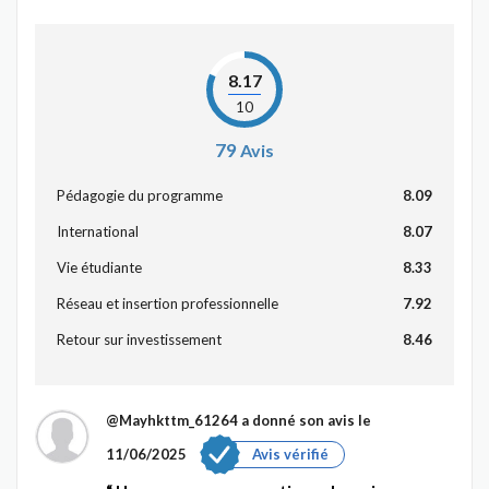
8.17
10
79
Avis
Pédagogie du programme
8.09
International
8.07
Vie étudiante
8.33
Réseau et insertion professionnelle
7.92
Retour sur investissement
8.46
@Mayhkttm_61264
a donné son avis le
11/06/2025
Avis vérifié