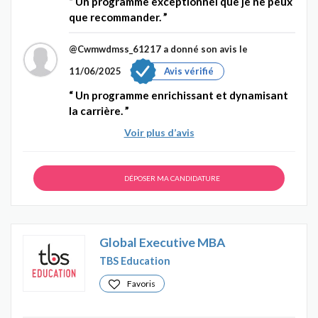
Un programme exceptionnel que je ne peux
que recommander.
@Cwmwdmss_61217
a donné son avis le
11/06/2025
Avis vérifié
Un programme enrichissant et dynamisant
la carrière.
Voir plus d’avis
DÉPOSER MA CANDIDATURE
Global Executive MBA
TBS Education
Favoris