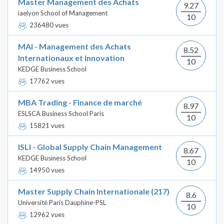
Master Management des Achats
9.27
iaelyon School of Management
10
236480 vues
MAI - Management des Achats
8.52
Internationaux et Innovation
10
KEDGE Business School
17762 vues
MBA Trading - Finance de marché
8.97
ESLSCA Business School Paris
10
15821 vues
ISLI - Global Supply Chain Management
8.67
KEDGE Business School
10
14950 vues
Master Supply Chain Internationale (217)
8.6
Université Paris Dauphine-PSL
10
12962 vues