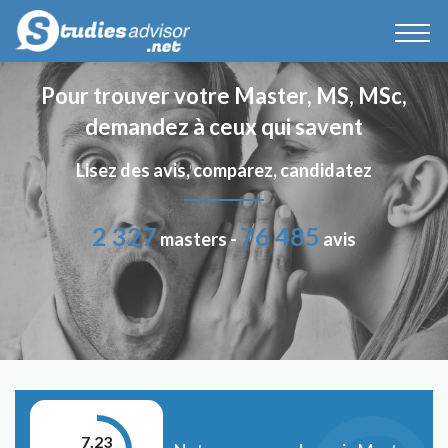
Pour trouver votre Master, MS, MSc,
demandez à ceux qui savent
Lisez des avis, comparez, candidatez
2 327
76 485
masters -
avis
7.23