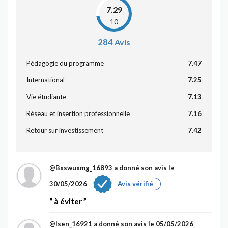
7.29
10
284
Avis
Pédagogie du programme
7.47
International
7.25
Vie étudiante
7.13
Réseau et insertion professionnelle
7.16
Retour sur investissement
7.42
@Bxswuxmg_16893
a donné son avis le
30/05/2026
Avis vérifié
à éviter
@lsen_16921
a donné son avis le 05/05/2026