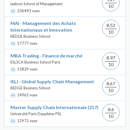
iaelyon School of Management
10
236493 vues
MAI - Management des Achats
8.52
Internationaux et Innovation
10
KEDGE Business School
17777 vues
MBA Trading - Finance de marché
8.97
ESLSCA Business School Paris
10
15829 vues
ISLI - Global Supply Chain Management
8.67
KEDGE Business School
10
14962 vues
Master Supply Chain Internationale (217)
8.6
Université Paris Dauphine-PSL
10
12972 vues