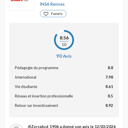
INSA Rennes
Favoris
8.56
10
90
Avis
Pédagogie du programme
8.8
International
7.98
Vie étudiante
8.61
Réseau et insertion professionnelle
8.5
Retour sur investissement
8.92
@Zvrcqbzd_5906
a donné son avis le 12/03/2026