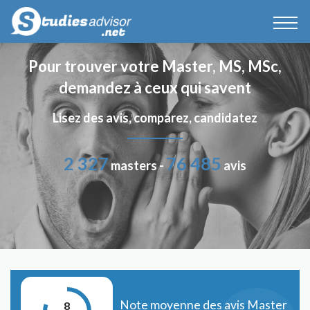
Pour trouver votre Master, MS, MSc,
demandez à ceux qui savent
Lisez des avis, comparez, candidatez
2 327
76 485
masters -
avis
Note moyenne des avis Master
8