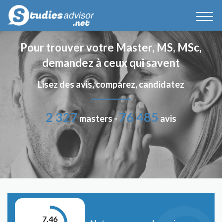
Pour trouver votre Master, MS, MSc,
demandez à ceux qui savent
Lisez des avis, comparez, candidatez
2 327
76 485
masters -
avis
7.46