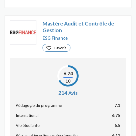
Mastère Audit et Contrôle de
Gestion
ESG Finance
Favoris
6.74
10
214
Avis
Pédagogie du programme
7.1
International
6.75
Vie étudiante
6.5
Réseau et insertion professionnelle
6.11