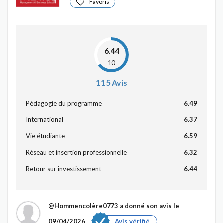
Favoris
6.44
10
115
Avis
Pédagogie du programme
6.49
International
6.37
Vie étudiante
6.59
Réseau et insertion professionnelle
6.32
Retour sur investissement
6.44
@Hommencolère0773
a donné son avis le
09/04/2026
Avis vérifié