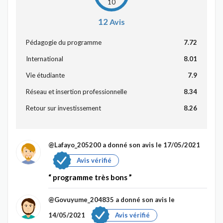
10
12
Avis
Pédagogie du programme
7.72
International
8.01
Vie étudiante
7.9
Réseau et insertion professionnelle
8.34
Retour sur investissement
8.26
@Lafayo_205200
a donné son avis le 17/05/2021
Avis vérifié
programme très bons
@Govuyume_204835
a donné son avis le
14/05/2021
Avis vérifié