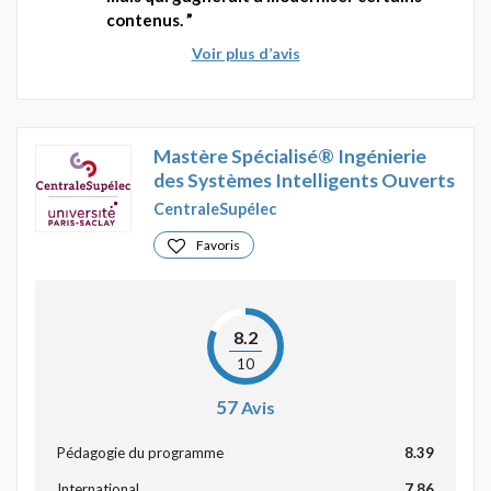
contenus.
Voir plus d’avis
Mastère Spécialisé® Ingénierie
des Systèmes Intelligents Ouverts
CentraleSupélec
Favoris
8.2
10
57
Avis
Pédagogie du programme
8.39
International
7.86