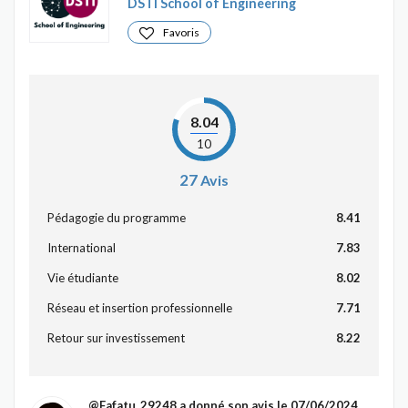
DSTI School of Engineering
Favoris
8.04
10
27
Avis
Pédagogie du programme
8.41
International
7.83
Vie étudiante
8.02
Réseau et insertion professionnelle
7.71
Retour sur investissement
8.22
@Fafatu_29248
a donné son avis le 07/06/2024