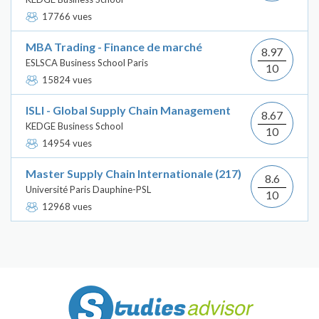
17766 vues
MBA Trading - Finance de marché
8.97
ESLSCA Business School Paris
10
15824 vues
ISLI - Global Supply Chain Management
8.67
KEDGE Business School
10
14954 vues
Master Supply Chain Internationale (217)
8.6
Université Paris Dauphine-PSL
10
12968 vues