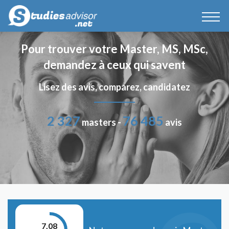
Pour trouver votre Master, MS, MSc,
demandez à ceux qui savent
Lisez des avis, comparez, candidatez
2 327
76 485
masters -
avis
7.08