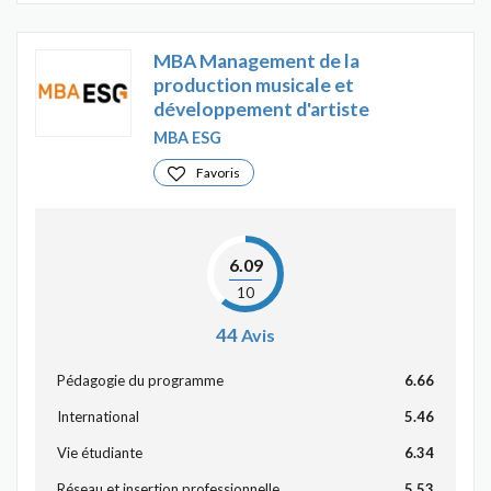
MBA Management de la
production musicale et
développement d'artiste
MBA ESG
Favoris
6.09
10
44
Avis
Pédagogie du programme
6.66
International
5.46
Vie étudiante
6.34
Réseau et insertion professionnelle
5.53