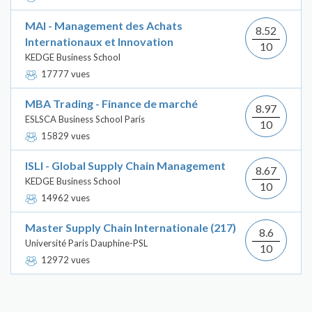
MAI - Management des Achats
8.52
Internationaux et Innovation
10
KEDGE Business School
17777 vues
MBA Trading - Finance de marché
8.97
ESLSCA Business School Paris
10
15829 vues
ISLI - Global Supply Chain Management
8.67
KEDGE Business School
10
14962 vues
Master Supply Chain Internationale (217)
8.6
Université Paris Dauphine-PSL
10
12972 vues