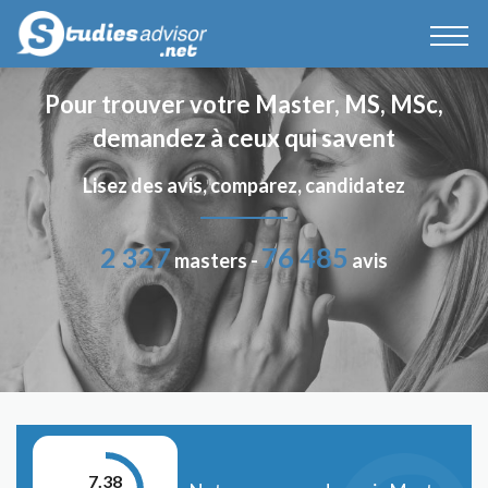
Pour trouver votre Master, MS, MSc,
demandez à ceux qui savent
Lisez des avis, comparez, candidatez
2 327
76 485
masters -
avis
7.38