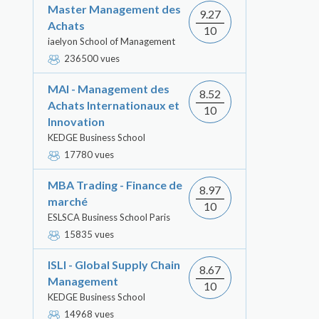
Master Management des
9.27
Achats
10
iaelyon School of Management
236500 vues
MAI - Management des
8.52
Achats Internationaux et
10
Innovation
KEDGE Business School
17780 vues
MBA Trading - Finance de
8.97
marché
10
ESLSCA Business School Paris
15835 vues
ISLI - Global Supply Chain
8.67
Management
10
KEDGE Business School
14968 vues