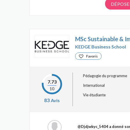
DÉPOSE
MSc Sustainable & I
KEDGE Business School
Favoris
Pédagogie du programme
7.73
International
10
Vie étudiante
83
Avis
@Djdjwkyc_5404
a donné son