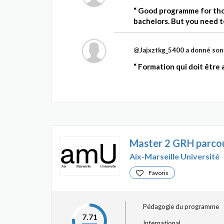
Good programme for thos
bachelors. But you need to
@Jajxztkg_5400
a donné son
Formation qui doit être 
Master 2 GRH parco
Aix-Marseille Université
Favoris
Pédagogie du programme
7.71
International