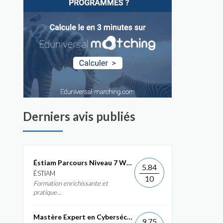
Derniers avis publiés
Éstiam Parcours Niveau 7 Web &...
5.84
ÉSTIAM
10
Formation enrichissante et
pratique...
Mastère Expert en Cybersécurité
9.75