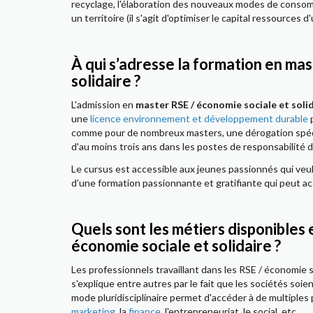
recyclage, l'élaboration des nouveaux modes de consomm
un territoire (il s'agit d'optimiser le capital ressources d
À qui s’adresse la formation en ma
solidaire ?
L'admission en
master RSE / économie sociale et soli
une
licence environnement et développement durable
p
comme pour de nombreux masters, une dérogation spécial
d'au moins trois ans dans les postes de responsabilité 
Le cursus est accessible aux jeunes passionnés qui veul
d’une formation passionnante et gratifiante qui peut acc
Quels sont les métiers disponibles 
économie sociale et solidaire ?
Les professionnels travaillant dans les RSE / économie so
s'explique entre autres par le fait que les sociétés soi
mode pluridisciplinaire permet d'accéder à de multiples
marketing
, la
finance
, l'entrepreneuriat, le social, etc.