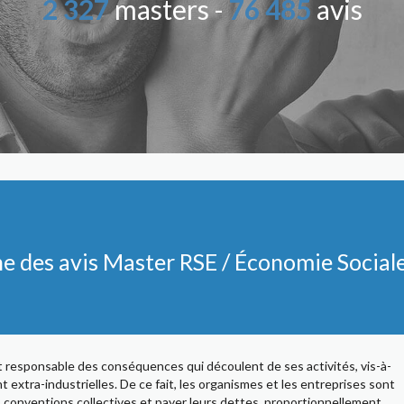
2 327
masters -
76 485
avis
 des avis Master RSE / Économie Sociale 
 responsable des conséquences qui découlent de ses activités, vis-à-
 extra-industrielles. De ce fait, les organismes et les entreprises sont
es conventions collectives et payer leurs dettes, proportionnellement