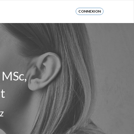
CONNEXION
 MSc,
t
z