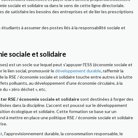
ie sociale et solidaire va dans le sens de cette ligne directoriale.
s de satisfaire les besoins des entreprises et de lier les prescriptions
s étudiants à assumer des postes liés à la responsabilité sociale et
e sociale et solidaire
ises) est un socle sur lequel peut s'appuyer l'ESS (économie sociale et
r le lien social, promouvoir le
développement durable
, raffermir la
 de la RSE / économie sociale et solidaire touche entre autres à la lutte
effets polluants, au développement d'une économie circulaire, à la
e du « zéro déchet », etc.
ter RSE / économie sociale et solidaire
sont destinées à forger des
lisées dans la discipline. L'accent est poussé sur le développement
sition écologique et solidaire. Cette formation se base sur un
d à mettre en place une politique RSE / économie sociale et solidaire
ise.
nt
, l'approvisionnement durable, la consommation responsable, le