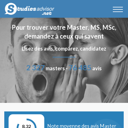
Pour trouver votre Master, MS, MSc,
demandez à ceux qui savent
Lisez des avis, comparez, candidatez
2 327
76 485
masters -
avis
Note moyenne des avis Master
8.32