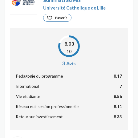
Université Catholique de Lille
Favoris
8.03
10
3
Avis
Pédagogie du programme
8.17
International
7
Vie étudiante
8.56
Réseau et insertion professionnelle
8.11
Retour sur investissement
8.33