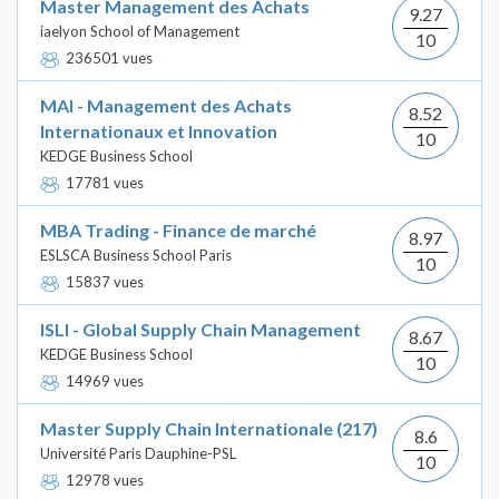
Master Management des Achats
9.27
iaelyon School of Management
10
236501 vues
MAI - Management des Achats
8.52
Internationaux et Innovation
10
KEDGE Business School
17781 vues
MBA Trading - Finance de marché
8.97
ESLSCA Business School Paris
10
15837 vues
ISLI - Global Supply Chain Management
8.67
KEDGE Business School
10
14969 vues
Master Supply Chain Internationale (217)
8.6
Université Paris Dauphine-PSL
10
12978 vues