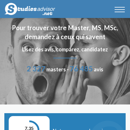
Pour trouver votre Master, MS, MSc,
demandez à ceux qui savent
Lisez des avis, comparez, candidatez
2 327
76 485
masters -
avis
7.35