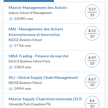
Master Management des Achats
9.27
iaelyon School of Management
10
236485 vues
MAI - Management des Achats
8.52
Internationaux et Innovation
10
KEDGE Business School
17766 vues
MBA Trading - Finance de marché
8.97
ESLSCA Business School Paris
10
15824 vues
ISLI - Global Supply Chain Management
8.67
KEDGE Business School
10
14954 vues
Master Supply Chain Internationale (217)
8.6
Université Paris Dauphine-PSL
10