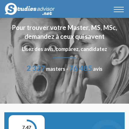
Pour trouver votre Master, MS, MSc,
demandez à ceux qui savent
Lisez des avis, comparez, candidatez
2 327
76 485
masters -
avis
7.47