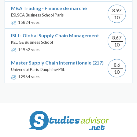
MBA Trading - Finance de marché
8.97
ESLSCA Business School Paris
10
15824 vues
ISLI - Global Supply Chain Management
8.67
KEDGE Business School
10
14952 vues
Master Supply Chain Internationale (217)
8.6
Université Paris Dauphine-PSL
10
12964 vues