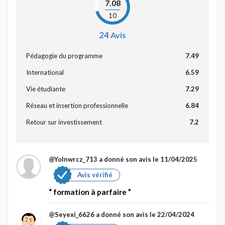
7.08
10
24
Avis
Pédagogie du programme
7.49
International
6.59
Vie étudiante
7.29
Réseau et insertion professionnelle
6.84
Retour sur investissement
7.2
@Yolnwrcz_713
a donné son avis le 11/04/2025
Avis vérifié
formation à parfaire
@Seyexi_6626
a donné son avis le 22/04/2024