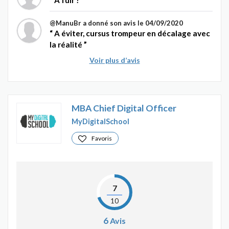
A fuir !
@ManuBr
a donné son avis le 04/09/2020
A éviter, cursus trompeur en décalage avec
la réalité
Voir plus d’avis
MBA Chief Digital Officer
MyDigitalSchool
Favoris
7
10
6
Avis