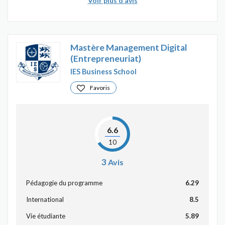
Voir plus d’avis
Mastère Management Digital
(Entrepreneuriat)
IES Business School
Favoris
6.6
10
3
Avis
Pédagogie du programme
6.29
International
8.5
Vie étudiante
5.89