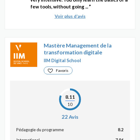
few tools, without going ...
Voir plus d’avis
Mastère Management de la
transformation digitale
IIM Digital School
Favoris
8.11
10
22
Avis
Pédagogie du programme
8.2
International
7.96