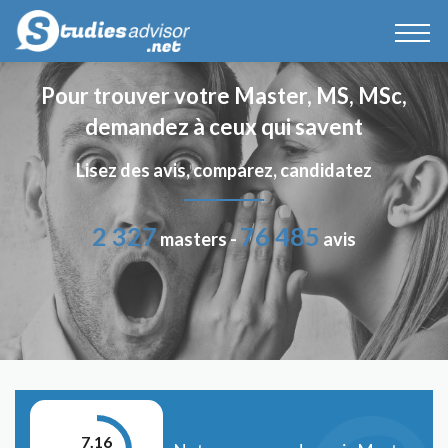
Pour trouver votre Master, MS, MSc,
demandez à ceux qui savent
Lisez des avis, comparez, candidatez
2 327
76 485
masters -
avis
7.16