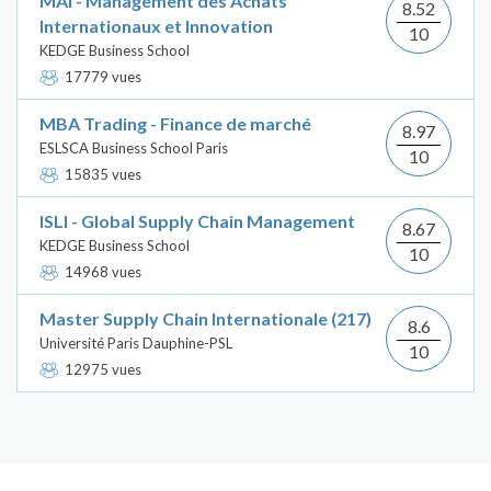
MAI - Management des Achats
8.52
Internationaux et Innovation
10
KEDGE Business School
17779 vues
MBA Trading - Finance de marché
8.97
ESLSCA Business School Paris
10
15835 vues
ISLI - Global Supply Chain Management
8.67
KEDGE Business School
10
14968 vues
Master Supply Chain Internationale (217)
8.6
Université Paris Dauphine-PSL
10
12975 vues