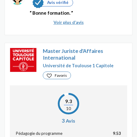
Avis vérifié
Bonne formation.
Voir plus d’avis
Master Juriste d'Affaires
International
Université de Toulouse 1 Capitole
Favoris
9.3
10
3
Avis
Pédagogie du programme
9.53