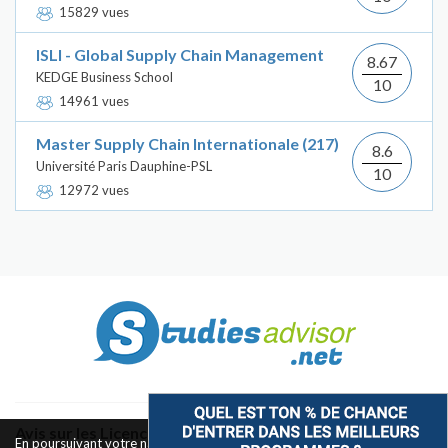
15829 vues
ISLI - Global Supply Chain Management
8.67
KEDGE Business School
10
14961 vues
Master Supply Chain Internationale (217)
8.6
Université Paris Dauphine-PSL
10
12972 vues
Avis sur les Licences & Bachelors
En poursuivant votre navigation sur ce site, vous acceptez