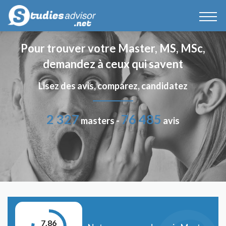
Pour trouver votre Master, MS, MSc,
demandez à ceux qui savent
Lisez des avis, comparez, candidatez
2 327
76 485
masters -
avis
7.86