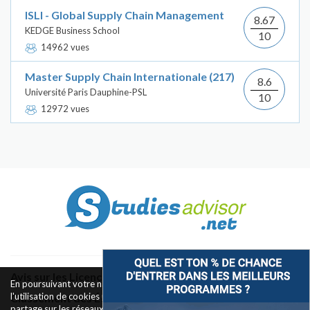
ISLI - Global Supply Chain Management
8.67
KEDGE Business School
10
14962 vues
Master Supply Chain Internationale (217)
8.6
Université Paris Dauphine-PSL
10
12972 vues
Avis sur les Licences & Bachelors
En poursuivant votre navigation sur ce site, vous acceptez
l'utilisation de cookies pour le fonctionnement des boutons de
Classement des Écoles
partage sur les réseaux sociaux et la mesure d'audience des