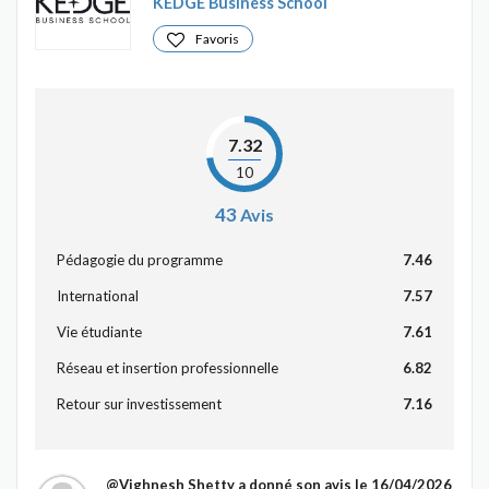
KEDGE Business School
Favoris
7.32
10
43
Avis
Pédagogie du programme
7.46
International
7.57
Vie étudiante
7.61
Réseau et insertion professionnelle
6.82
Retour sur investissement
7.16
@Vighnesh Shetty
a donné son avis le 16/04/2026