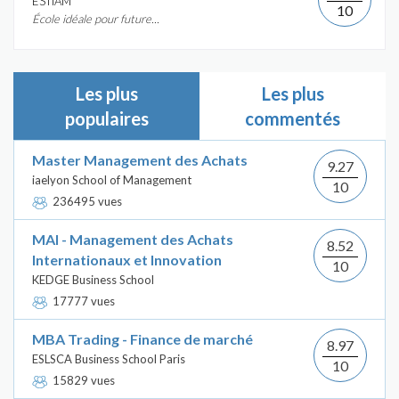
ÉSTIAM
10
École idéale pour future...
Les plus
Les plus
populaires
commentés
Master Management des Achats
9.27
iaelyon School of Management
10
236495 vues
MAI - Management des Achats
8.52
Internationaux et Innovation
10
KEDGE Business School
17777 vues
MBA Trading - Finance de marché
8.97
ESLSCA Business School Paris
10
15829 vues