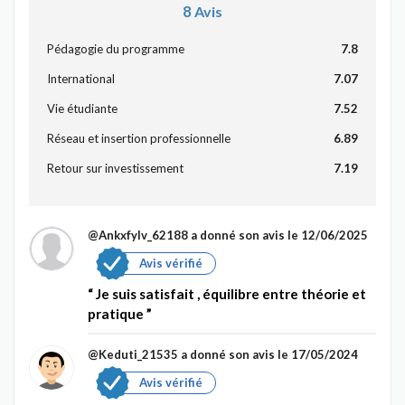
8
Avis
Pédagogie du programme
7.8
International
7.07
Vie étudiante
7.52
Réseau et insertion professionnelle
6.89
Retour sur investissement
7.19
@Ankxfylv_62188
a donné son avis le 12/06/2025
Avis vérifié
Je suis satisfait , équilibre entre théorie et
pratique
@Keduti_21535
a donné son avis le 17/05/2024
Avis vérifié