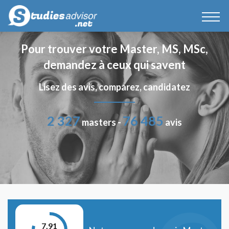
Pour trouver votre Master, MS, MSc,
demandez à ceux qui savent
Lisez des avis, comparez, candidatez
2 327
76 485
masters -
avis
7.91