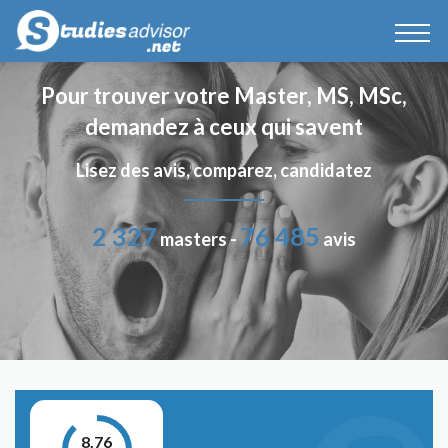
Pour trouver votre Master, MS, MSc,
demandez à ceux qui savent
Lisez des avis, comparez, candidatez
2 327
76 485
masters -
avis
8.76