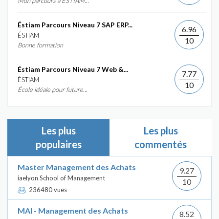
Mon parcours à ESTIAM...
Éstiam Parcours Niveau 7 SAP ERP...
6.96
ÉSTIAM
10
Bonne formation
Éstiam Parcours Niveau 7 Web &...
7.77
ÉSTIAM
10
École idéale pour future...
Les plus
Les plus
populaires
commentés
Master Management des Achats
9.27
iaelyon School of Management
10
236480 vues
MAI - Management des Achats
8.52