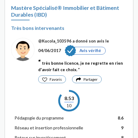
Mastère Spécialisé® Immobilier et Bâtiment
Durables (IBD)
Très bons intervenants
@Kucola_103596
a donné son avis le
04/06/2017
Avis vérifié
très bonne licence, je ne regrette en rien
d'avoir fait ce choix.
Favoris
Partager
8.53
10
Pédagogie du programme
8.6
Réseau et insertion professionnelle
9
Retour sur investissement
8