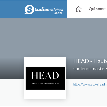
Qui somme
HEAD - Haute
sur leurs master
https://www.ecolehead.f