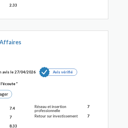
2.33
 Affaires
n avis le 27/04/2026
Avis vérifié
a l'écoute
ager
Réseau et insertion
7
7.4
professionnelle
Retour sur investissement
7
7
8.33