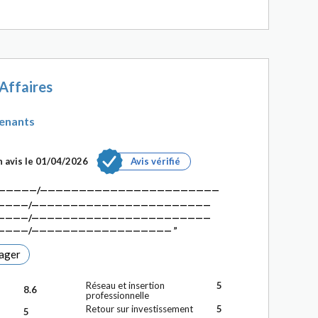
 Affaires
enants
 avis le 01/04/2026
Avis vérifié
—————/———————————————————————
————/———————————————————————
————/———————————————————————
————/——————————————————
ager
Réseau et insertion
5
8.6
professionnelle
Retour sur investissement
5
5