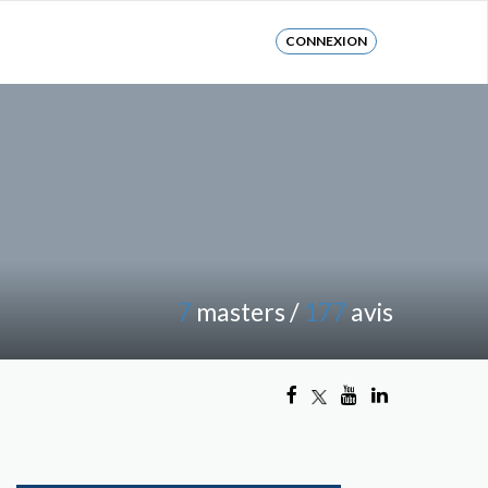
CONNEXION
7
masters /
177
avis