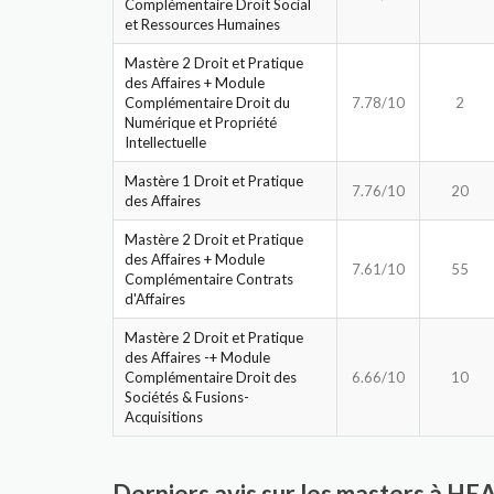
Complémentaire Droit Social
et Ressources Humaines
Mastère 2 Droit et Pratique
des Affaires + Module
Complémentaire Droit du
7.78/10
2
Numérique et Propriété
Intellectuelle
Mastère 1 Droit et Pratique
7.76/10
20
des Affaires
Mastère 2 Droit et Pratique
des Affaires + Module
7.61/10
55
Complémentaire Contrats
d'Affaires
Mastère 2 Droit et Pratique
des Affaires -+ Module
Complémentaire Droit des
6.66/10
10
Sociétés & Fusions-
Acquisitions
Derniers avis sur les masters à H