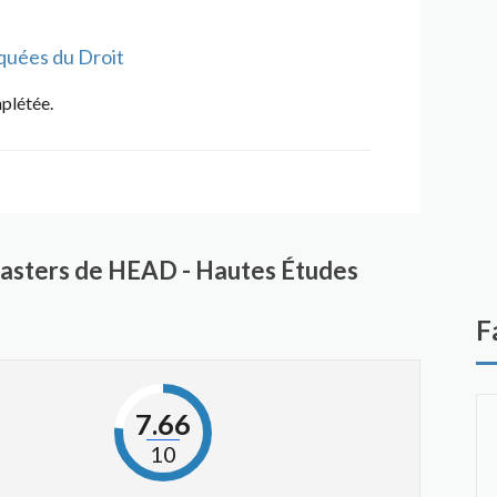
quées du Droit
mplétée.
asters de HEAD - Hautes Études
F
7.66
10