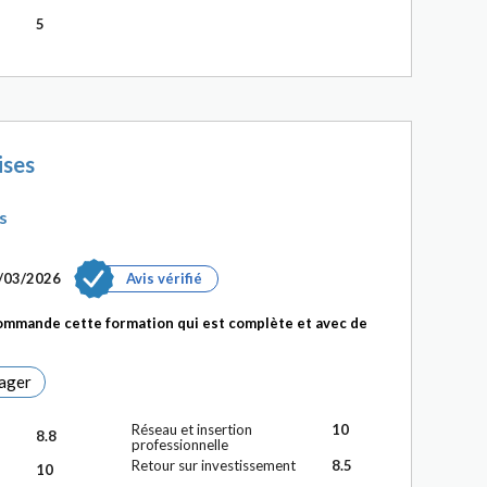
5
ises
s
7/03/2026
Avis vérifié
ommande cette formation qui est complète et avec de
ager
Réseau et insertion
10
8.8
professionnelle
Retour sur investissement
8.5
10