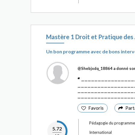
Mastère 1 Droit et Pratique des
Un bon programme avec de bons interv
@Shebjxdq_18864
a donné son
————————————————
—————————————————
—————————————————
—————————————————
Favoris
Part
Pédagogie du programme
5.72
International