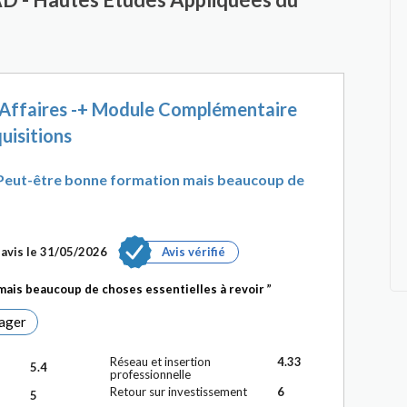
s Affaires -+ Module Complémentaire
uisitions
. Peut-être bonne formation mais beaucoup de
avis le 31/05/2026
Avis vérifié
mais beaucoup de choses essentielles à revoir
ager
Réseau et insertion
4.33
5.4
professionnelle
Retour sur investissement
6
5