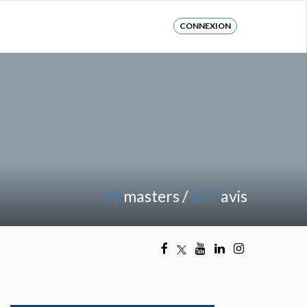
CONNEXION
19
masters /
677
avis