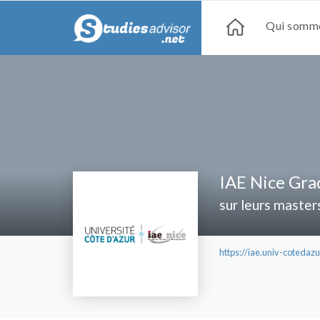
Qui somme
IAE Nice Gra
sur leurs master
https://iae.univ-cotedazur