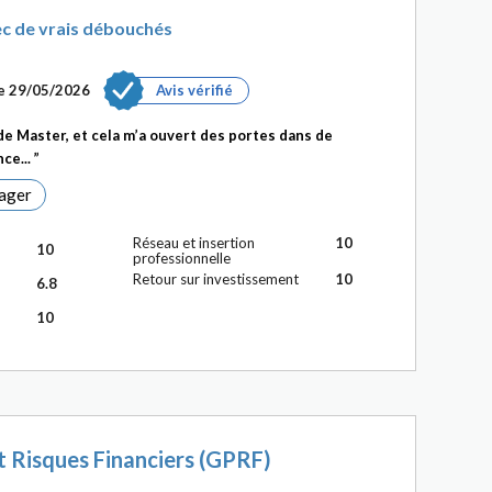
ec de vrais débouchés
le 29/05/2026
Avis vérifié
de Master, et cela m’a ouvert des portes dans de
ce...
ager
Réseau et insertion
10
10
professionnelle
Retour sur investissement
10
6.8
10
t Risques Financiers (GPRF)