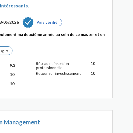
intéressants.
28/05/2026
Avis vérifié
seulement ma deuxième année au sein de ce master et on
ager
Réseau et insertion
10
9.3
professionnelle
Retour sur investissement
10
10
10
 en Management