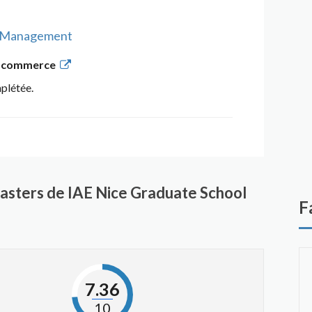
of Management
de commerce
mplétée.
asters de IAE Nice Graduate School
F
7.36
10