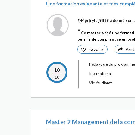
Une formation exigeante et très complèt
@Mprjryld_9819
a donné son 
Ce master a été une formatio
permis de comprendre en profo
Favoris
Part
Pédagogie du programme
10
International
10
Vie étudiante
Master 2 Management de la com