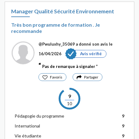
Manager Qualité Sécurité Environnement
Très bon programme de formation . Je
recommande
@Pwuluxhy_35069
a donné son avis le
16/04/2026
Avis vérifié
Pas de remarque à signaler
Favoris
Partager
9
10
Pédagogie du programme
9
International
9
Vie étudiante
9