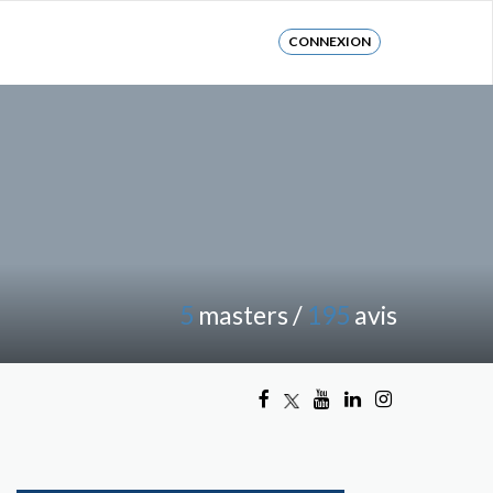
CONNEXION
5
masters /
195
avis