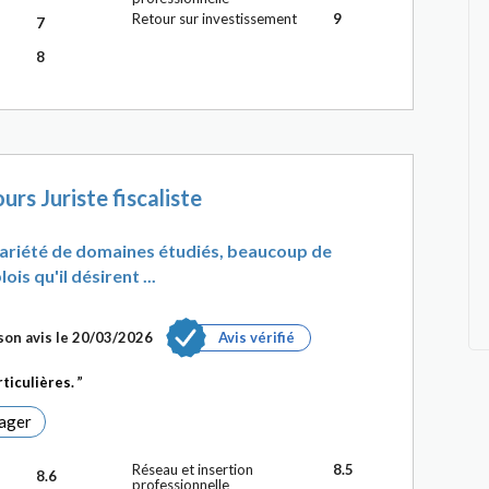
Retour sur investissement
9
7
8
urs Juriste fiscaliste
ariété de domaines étudiés, beaucoup de
s qu'il désirent ...
son avis le 20/03/2026
Avis vérifié
ticulières.
ager
Réseau et insertion
8.5
8.6
professionnelle