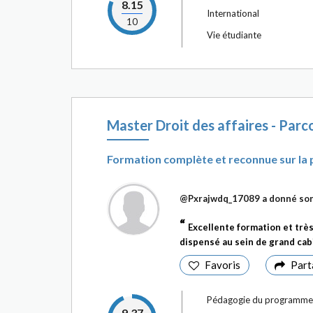
8.15
International
10
Vie étudiante
Master Droit des affaires - Parco
Formation complète et reconnue sur la 
@Pxrajwdq_17089
a donné son
Excellente formation et très
dispensé au sein de grand cab
Favoris
Part
Pédagogie du programme
9.37