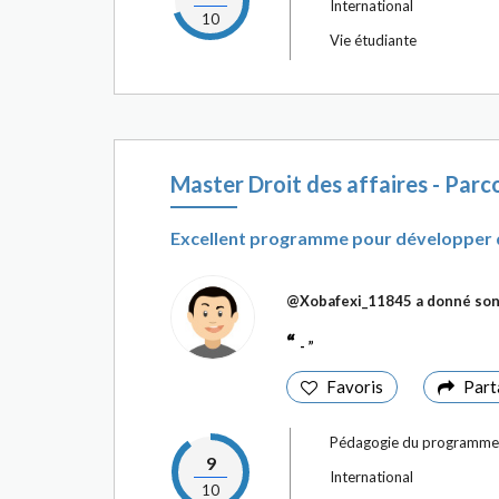
International
10
Vie étudiante
Master Droit des affaires - Parco
Excellent programme pour développer d
@Xobafexi_11845
a donné son
-
Favoris
Part
Pédagogie du programme
9
International
10