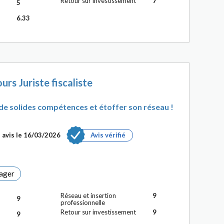
Retour sur investissement
7
5
6.33
urs Juriste fiscaliste
e solides compétences et étoffer son réseau !
 avis le 16/03/2026
Avis vérifié
ager
Réseau et insertion
9
9
professionnelle
Retour sur investissement
9
9