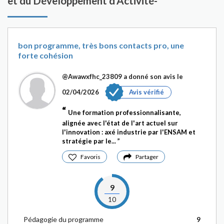
et du Développement d'Activité-
bon programme, très bons contacts pro, une
forte cohésion
@Awawxfhc_23809
a donné son avis le
02/04/2026
Avis vérifié
Une formation professionnalisante,
alignée avec l'état de l'art actuel sur
l'innovation : axé industrie par l'ENSAM et
stratégie par le...
Favoris
Partager
9
10
Pédagogie du programme
9