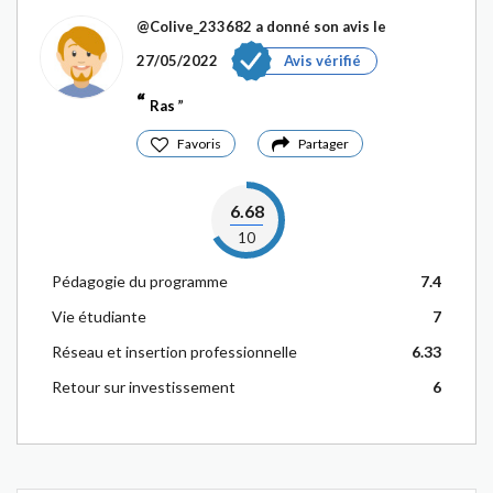
@Colive_233682
a donné son avis le
27/05/2022
Avis vérifié
Ras
Favoris
Partager
6.68
10
Pédagogie du programme
7.4
Vie étudiante
7
Réseau et insertion professionnelle
6.33
Retour sur investissement
6