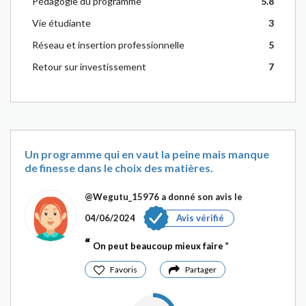
Pédagogie du programme
5.8
Vie étudiante
3
Réseau et insertion professionnelle
5
Retour sur investissement
7
Un programme qui en vaut la peine mais manque
de finesse dans le choix des matières.
@Wegutu_15976
a donné son avis le
04/06/2024
Avis vérifié
On peut beaucoup mieux faire
Favoris
Partager