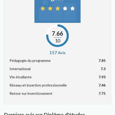
7.66
10
157
Avis
Pédagogie du programme
7.85
International
7.3
Vie étudiante
7.93
Réseau et insertion professionnelle
7.46
Retour sur investissement
7.75
Derniers avis sur Diplôme d'études