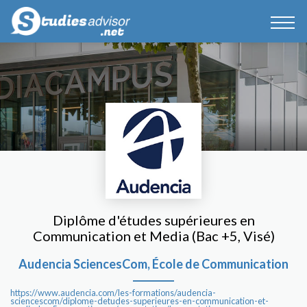
Diplôme d'études supérieures en
Communication et Media (Bac +5, Visé)
Audencia SciencesCom, École de Communication
https://www.audencia.com/les-formations/audencia-
sciencescom/diplome-detudes-superieures-en-communication-et-