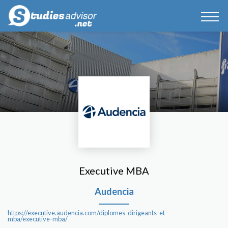
Executive MBA
Audencia
https://executive.audencia.com/diplomes-dirigeants-et-
mba/executive-mba/