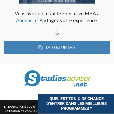
Vous avez déjà fait le Executive MBA à
Audencia
? Partagez votre expérience.
LAISSEZ UN AVIS
Avis sur les Licences & Bachelors
En poursuivant votre navigation sur ce site, vous acceptez
l'utilisation de cookies pour le fonctionnement des boutons de
Classement des Écoles