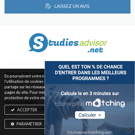
LAISSEZ UN AVIS
Avis sur les Licences & Bachelors
En poursuivant votre navigation sur ce site, vous acceptez
l'utilisation de cookies pour le fonctionnement des boutons de
Classement des Écoles
partage sur les réseaux sociaux et la mesure d'audience des
pages du site. Pour mieux comprendre notre politique de
protection de votre vie privée,
rendez-vous ici
.
Mentions légales
Conditions d’utilisation
Politique de confidentialité
Widget
Contact
ACCEPTER
Copyright © 2026 - Silkwires. Tous droits réservés
PARAMÉTRER