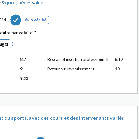
quot; nécessaire ...
024
Avis vérifié
faite par celui-ci
ager
8.7
Réseau et insertion professionnelle
8.17
9
Retour sur investissement
10
9.33
du sports, avec des cours et des intervenants variés