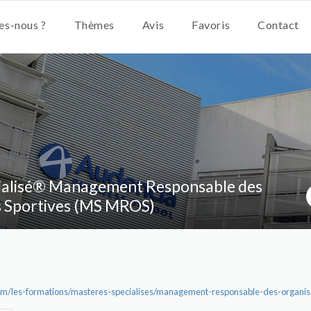
s-nous ?
Thèmes
Avis
Favoris
Contact
ialisé® Management Responsable des
s Sportives (MS MROS)
om/les-formations/masteres-specialises/management-responsable-des-organisa