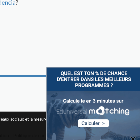
dencia
?
Suivez-nous sur
éseaux sociaux et la mesure d'audience des pages du site. Pour
ation
Politique de confidentialité
Widget
Contact