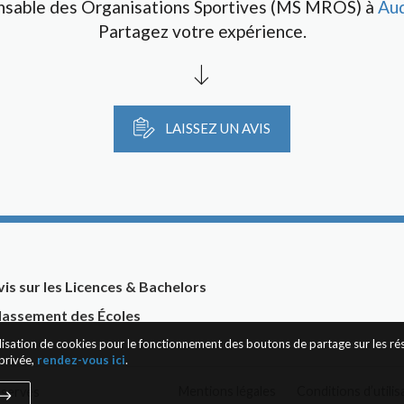
sable des Organisations Sportives (MS MROS) à
Au
Partagez votre expérience.
LAISSEZ UN AVIS
vis sur les Licences & Bachelors
lassement des Écoles
tilisation de cookies pour le fonctionnement des boutons de partage sur les r
privée,
rendez-vous ici
.
Mentions légales
Conditions d’utilis
éservés