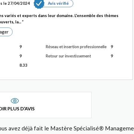
s le
27/04/2024
Avis vérifié
s variés et experts dans leur domaine. L'ensemble des thèmes
uverts, la...
ager
9
Réseau et insertion professionnelle
9
9
Retour sur investissement
9
8.33
IR PLUS D’AVIS
ous avez déjà fait le Mastère Spécialisé® Manageme