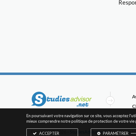
Respon
A
C
En poursuivant votre navigation sur ce site, vous acceptez l'u
mieux comprendre notre politique de protection de votre vie 
Copyright © 2026 -
StudiesAdvisor.net
. Tous droits r
ACCEPTER
PARAMÉTRER