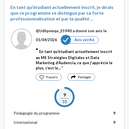
En tant qu’étudiant actuellement inscrit, je dirais
que ce programme se distingue par sa forte
professionnalisation et par la qualité ...
@Udhpmxqe_25940
a donné son avis le
01/04/2026
Avis vérifié
En tant qu’étudiant actuellement inscrit
au MS Stratégies Digitales et Data
Marketing d’Audencia, ce que j’apprécie le
plus, c’est le...
Favoris
Partager
9
10
Pédagogie du programme
9
International
9