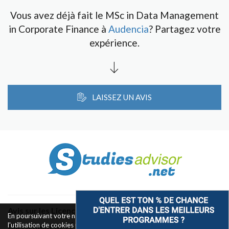
Vous avez déjà fait le MSc in Data Management
in Corporate Finance à
Audencia
? Partagez votre
expérience.
LAISSEZ UN AVIS
Avis sur les Licences & Bachelors
En poursuivant votre navigation sur ce site, vous acceptez
l'utilisation de cookies pour le fonctionnement des boutons de
Classement des Écoles