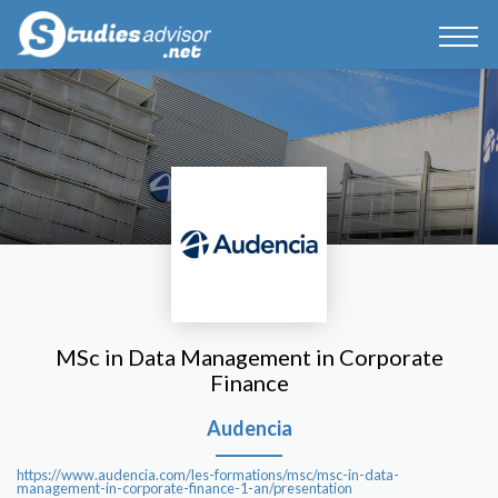
MSc in Data Management in Corporate
Finance
Audencia
https://www.audencia.com/les-formations/msc/msc-in-data-
management-in-corporate-finance-1-an/presentation