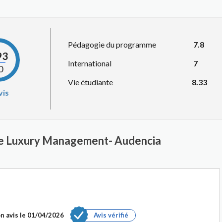
Pédagogie du programme
7.8
93
International
7
0
Vie étudiante
8.33
vis
ble Luxury Management- Audencia
n avis le
01/04/2026
Avis vérifié