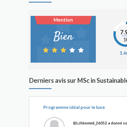
Mention
7.
Bien
1
1
A
Derniers avis sur MSc in Sustaina
Programme idéal pour le luxe
@Lzhbemml_26052
a donné so