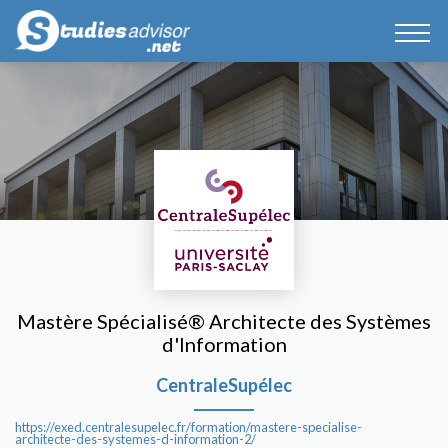
Mastère Spécialisé® Architecte des Systèmes
d'Information
CentraleSupélec
https://exed.centralesupelec.fr/formation/mastere-specialise-
architecte-des-systemes-d-information-2/