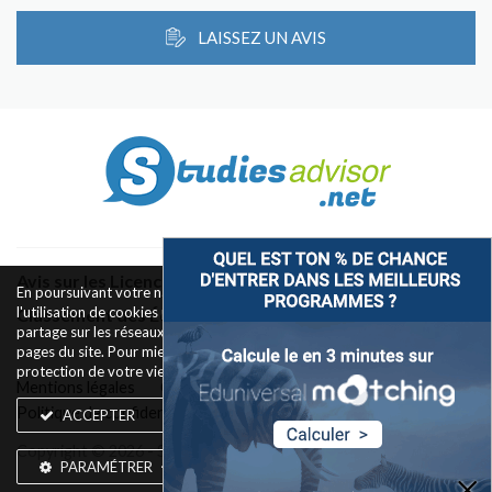
LAISSEZ UN AVIS
Avis sur les Licences & Bachelors
En poursuivant votre navigation sur ce site, vous acceptez
l'utilisation de cookies pour le fonctionnement des boutons de
Classement des Écoles
partage sur les réseaux sociaux et la mesure d'audience des
pages du site. Pour mieux comprendre notre politique de
protection de votre vie privée,
rendez-vous ici
.
Mentions légales
Conditions d’utilisation
Politique de confidentialité
Widget
Contact
ACCEPTER
Copyright © 2026 - Silkwires. Tous droits réservés
PARAMÉTRER