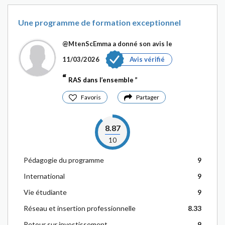
Une programme de formation exceptionnel
@MtenScEmma
a donné son avis le
11/03/2026
Avis vérifié
RAS dans l’ensemble
Favoris
Partager
8.87
10
Pédagogie du programme
9
International
9
Vie étudiante
9
Réseau et insertion professionnelle
8.33
Retour sur investissement
9