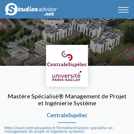
Mastère Spécialisé® Management de Projet
et Ingénierie Système
CentraleSupélec
https://exed.centralesupelec.fr/formation/mastere-specialise-en-
management-de-projet-et-ingenierie-systeme/