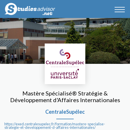
Mastère Spécialisé® Stratégie &
Développement d'Affaires Internationales
CentraleSupélec
https://exed.centralesupelec.fr/formation/mastere-specialise-
strategie-et-developpement-d-affaires-internationales/