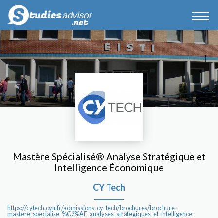
Mastère Spécialisé® Analyse Stratégique et
Intelligence Économique
CY Tech
https://cytech.cyu.fr/admissions-cy-tech/brochures/brochure-
mastere-specialise-%C2%AE-analyses-strategiques-et-intelligence-