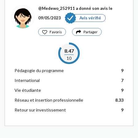
@Medewo_252911
a donné son avis le
09/05/2023
Avis vérifié
Favoris
Partager
8.47
10
Pédagogie du programme
9
International
7
Vie étudiante
9
Réseau et insertion professionnelle
8.33
Retour sur investissement
9