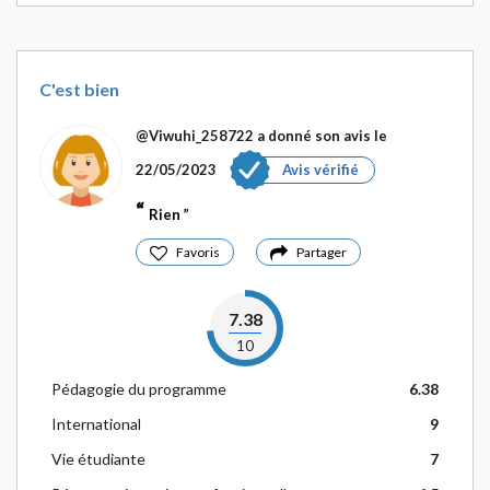
C'est bien
@Viwuhi_258722
a donné son avis le
22/05/2023
Avis vérifié
Rien
Favoris
Partager
7.38
10
Pédagogie du programme
6.38
International
9
Vie étudiante
7