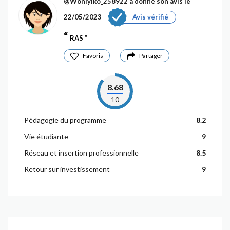
@Woniyiko_258922
a donné son avis le
22/05/2023
Avis vérifié
RAS
Favoris
Partager
8.68
10
Pédagogie du programme
8.2
Vie étudiante
9
Réseau et insertion professionnelle
8.5
Retour sur investissement
9