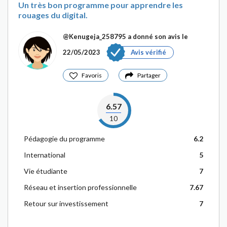
Un très bon programme pour apprendre les
rouages du digital.
@Kenugeja_258795
a donné son avis le
22/05/2023
Avis vérifié
Favoris
Partager
6.57
10
Pédagogie du programme
6.2
International
5
Vie étudiante
7
Réseau et insertion professionnelle
7.67
Retour sur investissement
7