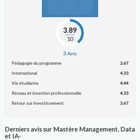
3.89
10
3
Avis
Pédagogie du programme
2.67
International
4.33
Vie étudiante
4.44
Réseau et insertion professionnelle
4.33
Retour sur investissement
3.67
Derniers avis sur Mastère Management, Data
et IA-