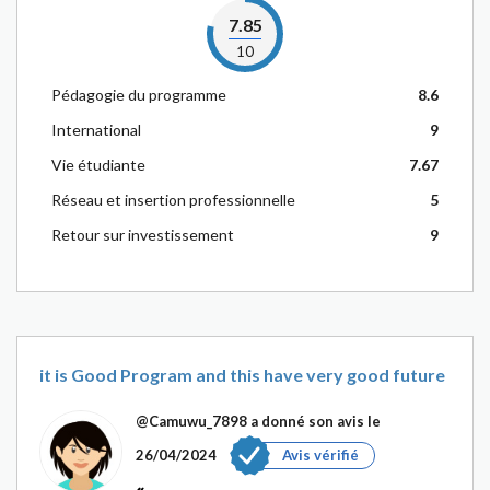
7.85
10
Pédagogie du programme
8.6
International
9
Vie étudiante
7.67
Réseau et insertion professionnelle
5
Retour sur investissement
9
it is Good Program and this have very good future
@Camuwu_7898
a donné son avis le
26/04/2024
Avis vérifié