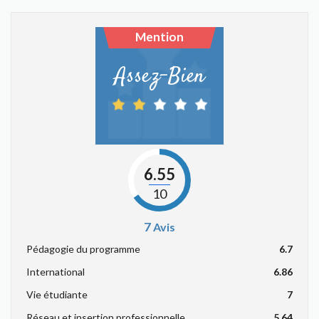
Mention
Assez-Bien
6.55
10
7
Avis
Pédagogie du programme
6.7
International
6.86
Vie étudiante
7
Réseau et insertion professionnelle
5.64