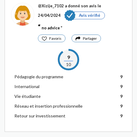
@Xizije_7102
a donné son avis le
24/04/2024
Avis vérifié
no advice
Favoris
Partager
9
10
Pédagogie du programme
9
International
9
Vie étudiante
9
Réseau et insertion professionnelle
9
Retour sur investissement
9