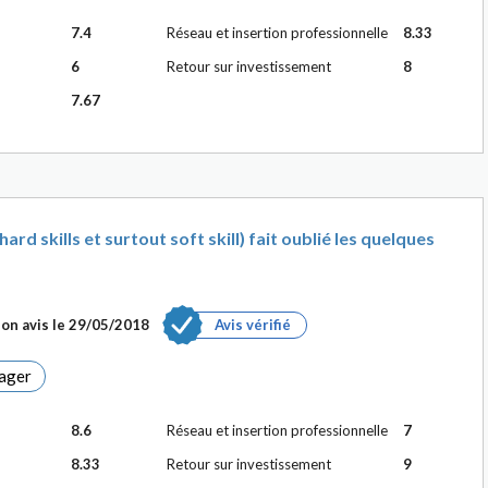
7.4
Réseau et insertion professionnelle
8.33
6
Retour sur investissement
8
7.67
rd skills et surtout soft skill) fait oublié les quelques
on avis le
29/05/2018
Avis vérifié
ager
8.6
Réseau et insertion professionnelle
7
8.33
Retour sur investissement
9