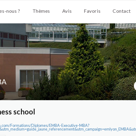
s-nous ?
Thèmes
Avis
Favoris
Contact
BA
ess school
yon.com/Formations/Diplomes/EMBA-Executive-MBA?
al&utm_medium=guide_jaune_referencement&utm_campaign=emlyon_EMBA&ut