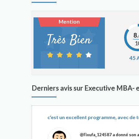
Mention
8
Très Bien
1
45
A
Derniers avis sur Executive MBA- 
c'est un excellent programme, avec de
@Fixufa_124587
a donné son a