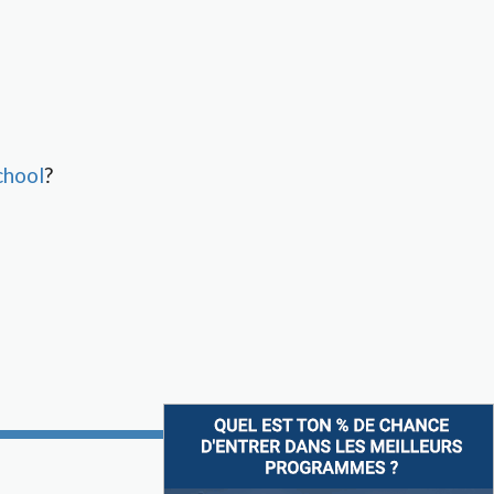
chool
?