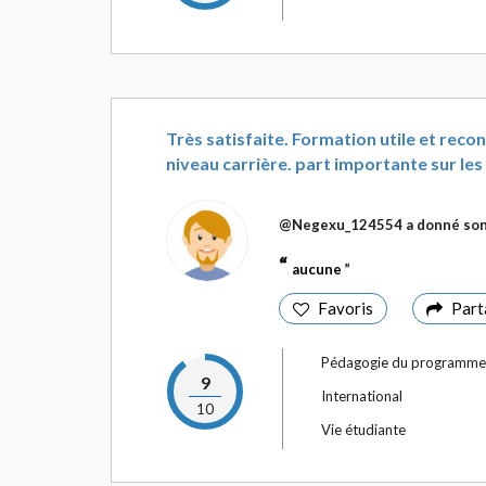
Très satisfaite. Formation utile et re
niveau carrière. part importante sur les o
@Negexu_124554
a donné son
aucune
Favoris
Part
Pédagogie du programme
9
International
10
Vie étudiante