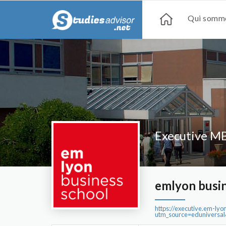
Qui somme
Executive M
emlyon busin
https://executive.em-l
utm_source=edunivers