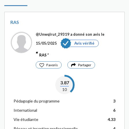
RAS
@Unwqlrut_29319
a donné son avis le
15/05/2025
Avis vérifié
RAS
Favoris
Partager
3.87
10
Pédagogie du programme
3
International
6
Vie étudiante
4.33
Réseau et insertion professionnelle
4