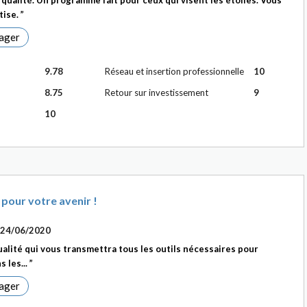
qualité. Un programme fait pour ceux qui visent les étoiles. Vous
tise.
ager
9.78
Réseau et insertion professionnelle
10
8.75
Retour sur investissement
9
10
 pour votre avenir !
24/06/2020
alité qui vous transmettra tous les outils nécessaires pour
s les...
ager