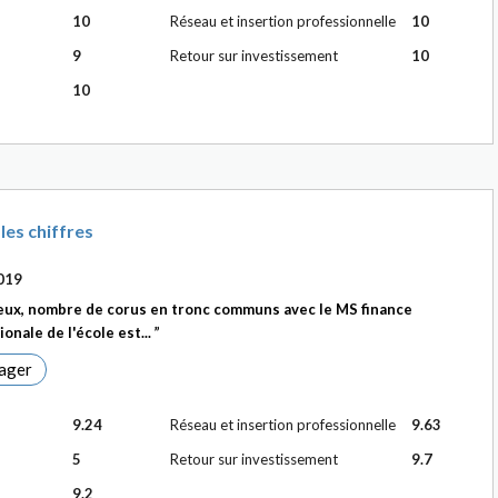
10
Réseau et insertion professionnelle
10
9
Retour sur investissement
10
10
les chiffres
019
ux, nombre de corus en tronc communs avec le MS finance
onale de l'école est...
ager
9.24
Réseau et insertion professionnelle
9.63
5
Retour sur investissement
9.7
9.2