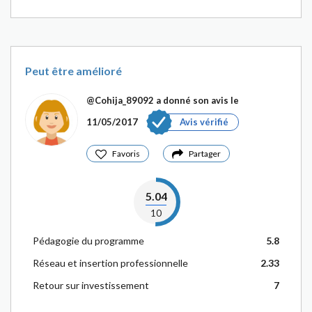
Peut être amélioré
@Cohija_89092
a donné son avis le
11/05/2017
Avis vérifié
Favoris
Partager
5.04
10
Pédagogie du programme
5.8
Réseau et insertion professionnelle
2.33
Retour sur investissement
7