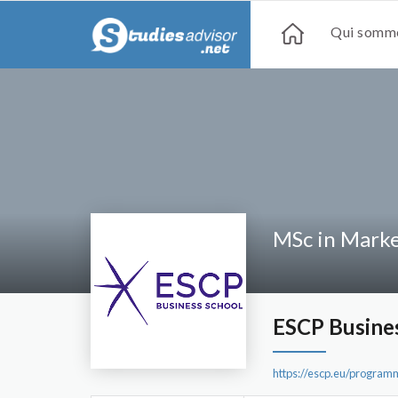
Qui somme
MSc in Marke
ESCP Busine
https://escp.eu/program