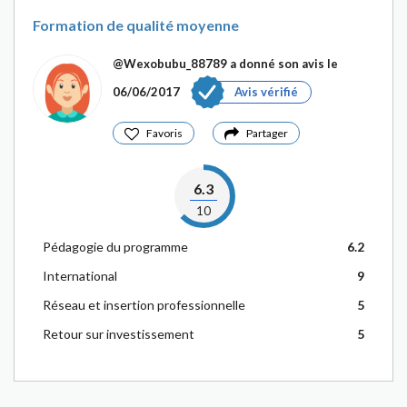
Formation de qualité moyenne
@Wexobubu_88789
a donné son avis le
06/06/2017
Avis vérifié
Favoris
Partager
6.3
10
Pédagogie du programme
6.2
International
9
Réseau et insertion professionnelle
5
Retour sur investissement
5