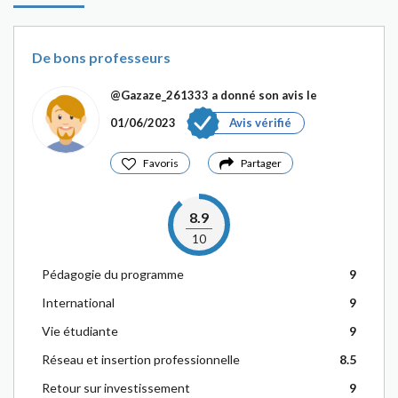
De bons professeurs
@Gazaze_261333
a donné son avis le
01/06/2023
Avis vérifié
Favoris
Partager
8.9
10
Pédagogie du programme
9
International
9
Vie étudiante
9
Réseau et insertion professionnelle
8.5
Retour sur investissement
9