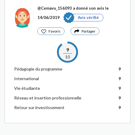
@Cemavu_156093
a donné son avis le
14/06/2019
Avis vérifié
Favoris
Partager
9
10
Pédagogie du programme
9
International
9
Vie étudiante
9
Réseau et insertion professionnelle
9
Retour sur investissement
9