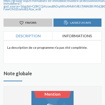
https://groupe-espi.fr/formations-en-immobilier/mastere-professionnel/man
immobiliere/?
gad_source=1&gclid=Cj0KCQiAzoeuBhDqARIsAMdH14EJ7j46NJBhYKhij3
FxiwOh02UaAnlEEALw_wcB
FAVORIS
LAISSEZ UN AVIS
DESCRIPTION
INFORMATIONS
La description de ce programme n'a pas été complétée.
Note globale
Mention