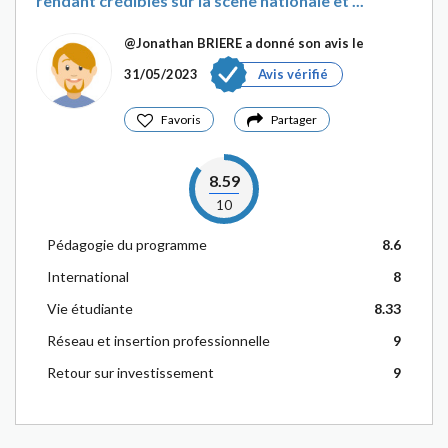
rendant crédibles sur la scène nationale et ...
@Jonathan BRIERE
a donné son avis le
31/05/2023
Avis vérifié
Favoris
Partager
8.59
10
Pédagogie du programme
8.6
International
8
Vie étudiante
8.33
Réseau et insertion professionnelle
9
Retour sur investissement
9