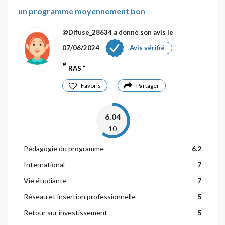
un programme moyennement bon
@Difuse_28634
a donné son avis le
07/06/2024
Avis vérifié
RAS
Favoris
Partager
6.04
10
Pédagogie du programme
6.2
International
7
Vie étudiante
7
Réseau et insertion professionnelle
5
Retour sur investissement
5