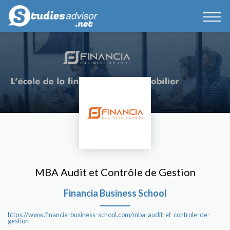
MBA Audit et Contrôle de Gestion
Financia Business School
https://www.financia-business-school.com/mba-audit-et-controle-de-
gestion