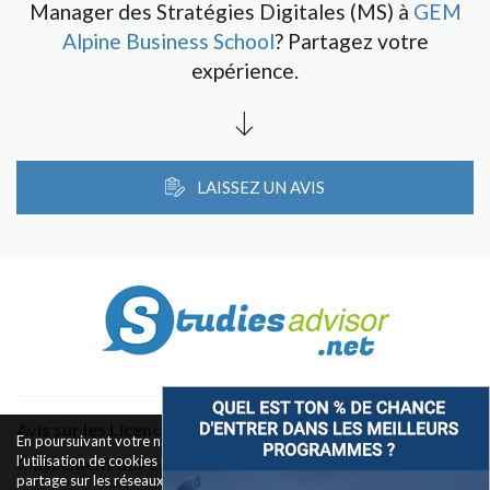
Manager des Stratégies Digitales (MS) à
GEM
Alpine Business School
? Partagez votre
expérience.
LAISSEZ UN AVIS
Avis sur les Licences & Bachelors
En poursuivant votre navigation sur ce site, vous acceptez
l'utilisation de cookies pour le fonctionnement des boutons de
Classement des Écoles
partage sur les réseaux sociaux et la mesure d'audience des