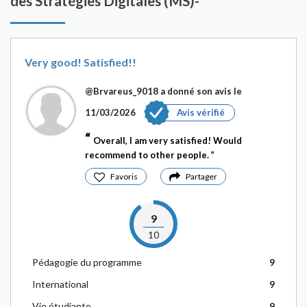
des Stratégies Digitales (MS)-
Very good! Satisfied!!
@Brvareus_9018
a donné son avis le
11/03/2026
Avis vérifié
Overall, I am very satisfied! Would
recommend to other people.
Favoris
Partager
9
10
Pédagogie du programme
9
International
9
Vie étudiante
9