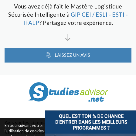
Vous avez déjà fait le Mastère Logistique
Sécurisée Intelligente à
GIP CEI / ESLI - ESTI -
IFALP
? Partagez votre expérience.
LAISSEZ UN AVIS
Avis sur les Licences & Bachelors
En poursuivant votre navigation sur ce site, vous acceptez
l'utilisation de cookies pour le fonctionnement des boutons de
Classement des Écoles